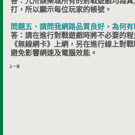
答：九卅娛樂城所有的對戰遊戲均為真
打，所以顯示每位玩家的帳號。
問題五、請問我網路品質良好，為何有
答：請在進行對戰遊戲時將不必要的程
《無線網卡》上網，另在進行線上對戰
避免影響網速及電腦效能。
上一頁