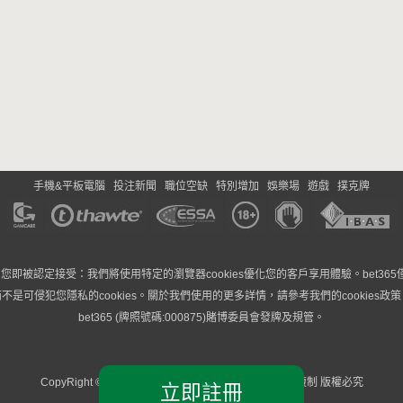
手機&平板電腦
投注新聞
職位空缺
特別增加
娛樂場
遊戲
撲克牌
被認定接受：我們將使用特定的瀏覽器cookies優化您的客戶享用體驗。bet365僅
而不是可侵犯您隱私的cookies。關於我們使用的更多詳情，請參考我們的cookies政策
bet365 (牌照號碼:000875)賭博委員會發牌及規管。
員賺到了！立馬加入，線上刺激對決，賭魂燃燒、爽贏！
收數王
超夯網路博奕娛樂城，
CopyRight © 2014 所有版權未經本公司合法授權任意複制 版權必究
立即註冊