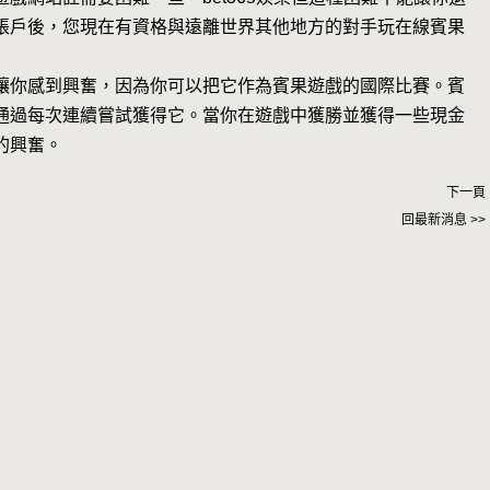
帳戶後，您現在有資格與遠離世界其他地方的對手玩在線賓果
讓你感到興奮，因為你可以把它作為賓果遊戲的國際比賽。賓
通過每次連續嘗試獲得它。當你在遊戲中獲勝並獲得一些現金
的興奮。
下一頁
回最新消息 >>