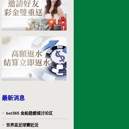
最新消息
bet365 金船遊戲城讨论区
世界盃足球賽近況