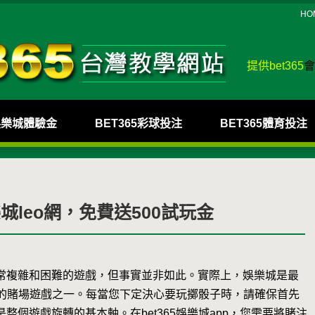
bet365娛樂城世界
HO
盃即時比分與投注
盤口指南
提供bet365
會
娛樂城體驗金
BET365彩球投注
BET365體育投注
：遊
樂城leo網，免費送500試玩金
常複雜和困難的遊戲，但事實並非如此。實際上，
娛樂城
是最
興奮的賭場遊戲之一。每當您下定決心要玩擲骰子時，請確保首先
是整個遊戲旋轉的基本軸。在
bet365娛樂城app
，您需要將賭注