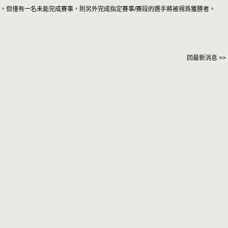
段，但僅有一名未能完成賽事，則另外完成指定賽事/賽段的選手將被視爲獲勝者。
回最新消息 >>