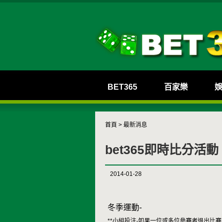
BET365
百家樂
THA
娛樂城攻略全解析
首頁
>
最新消息
bet365即時比分活動
2014-01-28
冬季運動-
**小組投注-如果一位或多位參賽者退出比