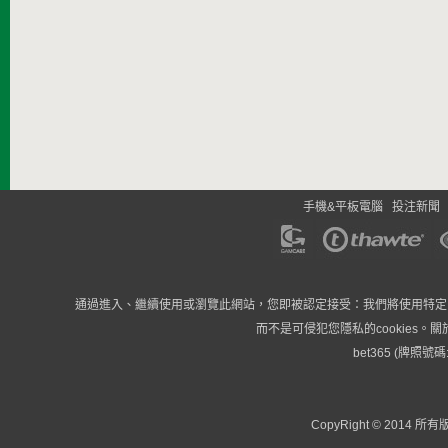
手機&平板電腦
投注新聞
通過進入、繼續使用或瀏覽此網站，您即被認定接受：我們將使用特定的瀏覽器
而不是可侵犯您隱私的cookies。
bet365 (牌照
博奕運動賽事分析
黃金俱樂部
運動分析、運動網、MLB免費分析、NBA免費分析
黃金俱
CopyRight © 20