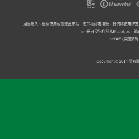
通過進入、繼續使用或瀏覽此網站，您即被認定接受：我們將使用特定的瀏覽器
而不是可侵犯您隱私的cookies。
bet365 (牌照
博奕運動賽事分析
黃金俱樂部
運動分析、運動網、MLB免費分析、NBA免費分析
黃金俱
CopyRight © 20