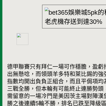
德甲聯賽只有拜仁一場可作穩膽，盈虧
出無懸唸，而領頭羊多特和萊比錫的強
指數均開出負負正組合，而且平侷項均
三戰全勝，但本輪有可能終止連勝勢頭
需留意的一場冷門是美因茨主場對陣漢
勝之後連續5輪不勝，排名已跌至降級