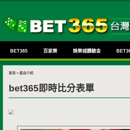
BET365
百家樂
娛樂城體驗金
BET
THA
娛樂城攻略全解析：遊
首頁
> 產品介紹
bet365即時比分表單