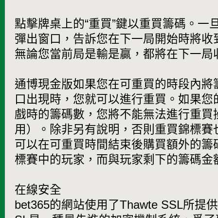
點擊牌桌上的“重買”鍵以重買籌碼。一
彈出窗口，告訴您在下一局開始時將收
無論您當前局是輸是贏，都將在下一局
通博現金版
如果您在可重買的時段內將
口出現時，您就可以進行重買。如果您
戲時的籌碼數，您將不能無法進行重買
用）。除非另有說明，否則重買錦標賽也
可以在可重買時間結束後購買額外的籌
標賽中的玩家，而與玩家剩下的籌碼金
在線安全
bet365的網站使用了Thawte SSL